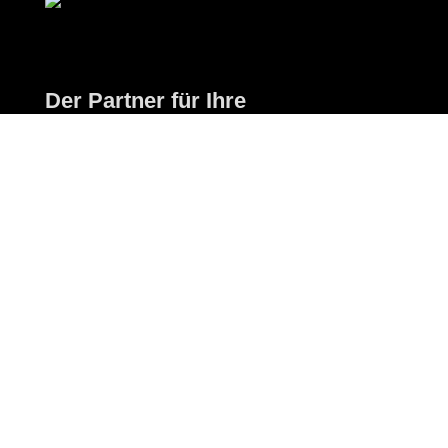
Der Partner für Ihre
Holzheizung.
Kontakt
office@mb-heiztech.at
+43 (0) 664 922 14 77
Adresse